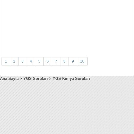
1
2
3
4
5
6
7
8
9
10
Ana Sayfa
>
YGS Soruları
>
YGS Kimya Soruları