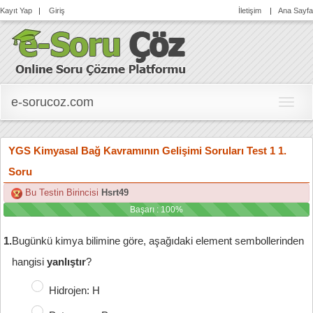
Kayıt Yap
|
Giriş
İletişim
|
Ana Sayfa
e-sorucoz.com
e-
soruc
YGS Kimyasal Bağ Kavramının Gelişimi Soruları Test 1 1.
Soru
Bu Testin Birincisi
Hsrt49
Başarı : 100%
1.
Bugünkü kimya bilimine göre, aşağıdaki element sembollerinden 
hangisi 
yanlıştır
?
Hidrojen: H