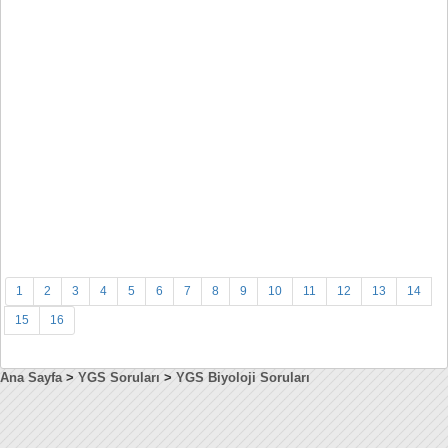
1
2
3
4
5
6
7
8
9
10
11
12
13
14
15
16
Ana Sayfa
>
YGS Soruları
>
YGS Biyoloji Soruları