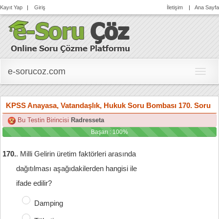
Kayıt Yap
|
Giriş
İletişim
|
Ana Sayfa
e-sorucoz.com
e-
soruc
KPSS Anayasa, Vatandaşlık, Hukuk Soru Bombası 170. Soru
Bu Testin Birincisi
Radresseta
Başarı : 100%
170.
. Milli Gelirin üretim faktörleri arasında

dağıtılması aşağıdakilerden hangisi ile

ifade edilir?
Damping