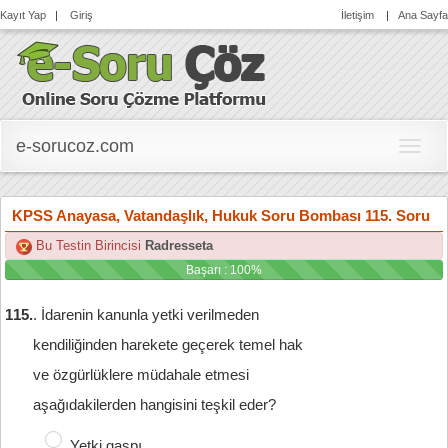
Kayıt Yap
|
Giriş
İletişim
|
Ana Sayfa
e-sorucoz.com
e-
soruc
KPSS Anayasa, Vatandaşlık, Hukuk Soru Bombası 115. Soru
Bu Testin Birincisi
Radresseta
Başarı : 100%
115.
. İdarenin kanunla yetki verilmeden

kendiliğinden harekete geçerek temel hak

ve özgürlüklere müdahale etmesi

aşağıdakilerden hangisini teşkil eder?
Yetki gaspı